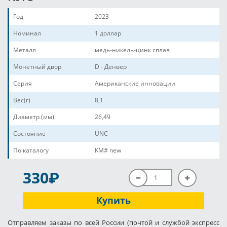
Год
2023
Номинал
1 доллар
Металл
медь-никель-цинк сплав
Монетный двор
D - Денвер
Серия
Американские инновации
Вес(г)
8,1
Диаметр (мм)
26,49
Состояние
UNC
По каталогу
KM# new
P
330
Купить
Отправляем заказы по всей России (почтой и службой экспресс