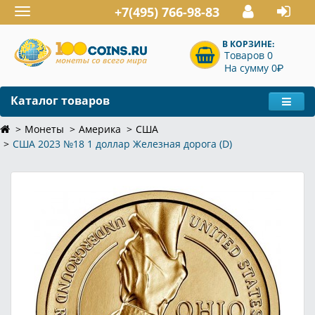
+7(495) 766-98-83
Toggle
navigation
В КОРЗИНЕ:
Товаров 0
P
На сумму 0
Каталог товаров
Монеты
Америка
США
США 2023 №18 1 доллар Железная дорога (D)