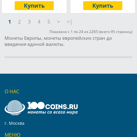
Купить
Купить
1
2
3
4
5
>
>|
Показано с 1 по 24 из 2265 (всего 95 страниц)
Монеты Европы, монеты европейских стран до
введения единой валюты.
О НАС
г. Москва
МЕНЮ