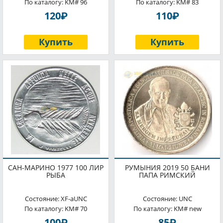
По каталогу: KM# 96
По каталогу: KM# 83
P
P
120
110
Купить
Купить
САН-МАРИНО 1977 100 ЛИР
РУМЫНИЯ 2019 50 БАНИ
РЫБА
ПАПА РИМСКИЙ
Состояние: XF-aUNC
Состояние: UNC
По каталогу: KM# 70
По каталогу: KM# new
P
P
100
85