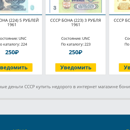
ОНА (224) 5 РУБЛЕЙ
СССР БОНА (223) 3 РУБЛЯ
СССР БО
1961
1961
остояние: UNC
Состояние: UNC
Со
о каталогу: 224
По каталогу: 223
По
P
P
250
250
Уведомить
Уведомить
У
ые деньги СССР купить недорого в интернет магазине бони