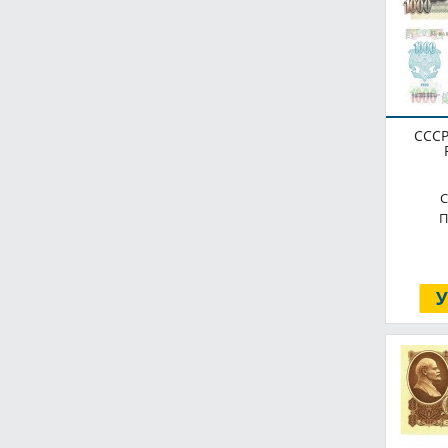
СССР
С
П