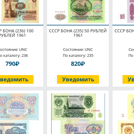
Р БОНА (236) 100
СССР БОНА (235) 50 РУБЛЕЙ
СССР БОН
РУБЛЕЙ 1961
1961
остояние: UNC
Состояние: UNC
Со
о каталогу: 236
По каталогу: 235
По
P
P
790
820
Уведомить
Уведомить
У