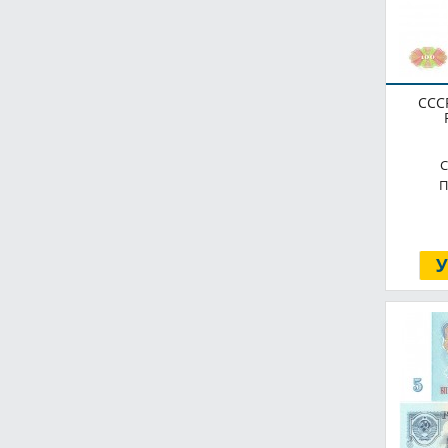
ССС
С
П