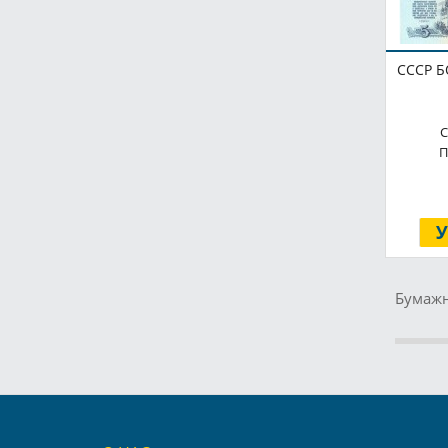
СССР Б
С
П
Бумажн