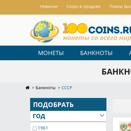
Hовинки
Скоро в продаже
Планы вы
МОНЕТЫ
БАНКНОТЫ
БАНКН
Банкноты
СССР
ПОДОБРАТЬ
ГОД
1961