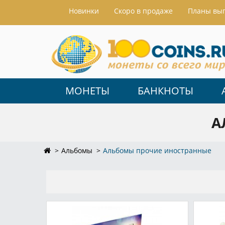
Hовинки
Скоро в продаже
Планы вы
МОНЕТЫ
БАНКНОТЫ
А
Альбомы
Альбомы прочие иностранные