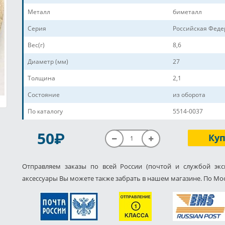
Металл
биметалл
Серия
Российская Фед
Вес(г)
8,6
Диаметр (мм)
27
Толщина
2,1
Состояние
из оборота
По каталогу
5514-0037
P
50
Ку
Отправляем заказы по всей России (почтой и службой экс
аксессуары Вы можете также забрать в нашем магазине. По Мос