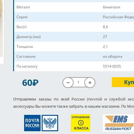
Металл
биметалл
Серия
Российская Фед
Вес(г)
8,6
Диаметр (мм)
27
Толщина
2,1
Состояние
из оборота
По каталогу
5514-0035
P
60
Ку
Отправляем заказы по всей России (почтой и службой экс
аксессуары Вы можете также забрать в нашем магазине. По Мос