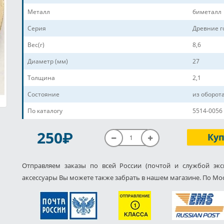
Металл
биметалл
Серия
Древние г
Вес(г)
8,6
Диаметр (мм)
27
Толщина
2,1
Состояние
из оборот
По каталогу
5514-0056
P
250
Ку
Отправляем заказы по всей России (почтой и службой экс
аксессуары Вы можете также забрать в нашем магазине. По Мос