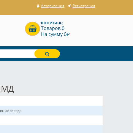
Авторизация
Регистрация
В КОРЗИНЕ:
Товаров 0
P
На сумму 0
СПМД
евние города