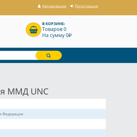
Авторизация
Регистрация
В КОРЗИНЕ:
Товаров 0
P
На сумму 0
кая ММД UNC
ая Федерация