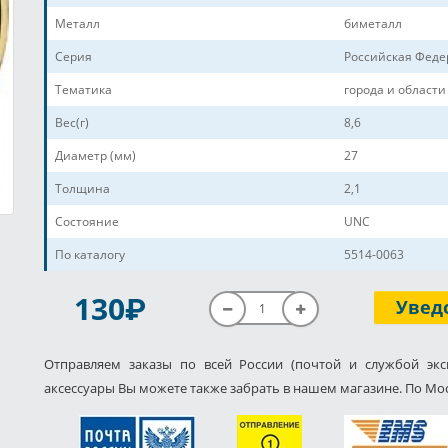
Металл
биметалл
Серия
Российская Фед
Тематика
города и области
Вес(г)
8,6
Диаметр (мм)
27
Толщина
2,1
Состояние
UNC
По каталогу
5514-0063
P
130
Увед
Отправляем заказы по всей России (почтой и службой экс
аксессуары Вы можете также забрать в нашем магазине. По Мос