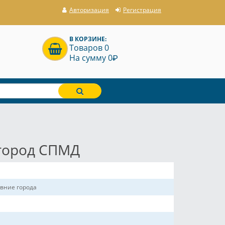
Авторизация
Регистрация
В КОРЗИНЕ:
Товаров 0
P
На сумму 0
вгород СПМД
евние города