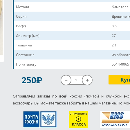
Металл
биметалл
Серия
Древние г
Вес(г)
8,6
Диаметр (мм)
27
Толщина
2,1
Состояние
из оборот
По каталогу
5514-0065
P
250
Ку
Отправляем заказы по всей России (почтой и службой экс
аксессуары Вы можете также забрать в нашем магазине. По Мос