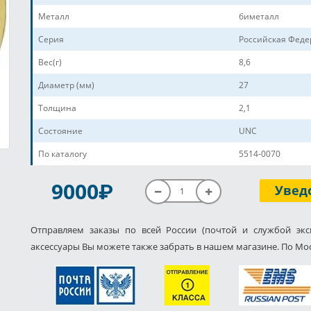
Металл
биметалл
Серия
Российская Фед
Вес(г)
8,6
Диаметр (мм)
27
Толщина
2,1
Состояние
UNC
По каталогу
5514-0070
P
9000
Увед
Отправляем заказы по всей России (почтой и службой экс
аксессуары Вы можете также забрать в нашем магазине. По Мос