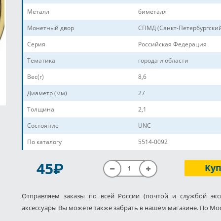
Металл
биметалл
Монетный двор
СПМД (Санкт-Петербургски
Серия
Российская Федерация
Тематика
города и области
Вес(г)
8,6
Диаметр (мм)
27
Толщина
2,1
Состояние
UNC
По каталогу
5514-0092
P
45
Ку
Отправляем заказы по всей России (почтой и службой экс
аксессуары Вы можете также забрать в нашем магазине. По Мос