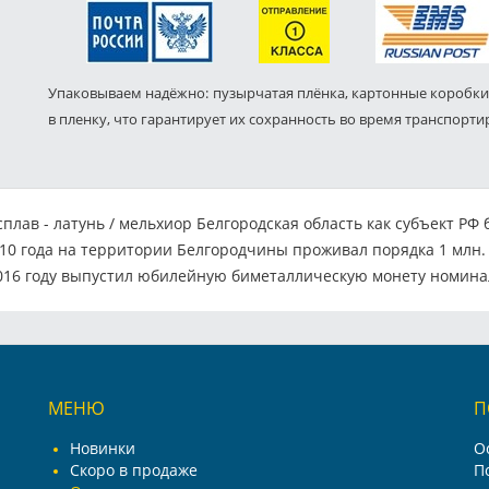
Упаковываем надёжно: пузырчатая плёнка, картонные коробки
в пленку, что гарантирует их сохранность во время транспорти
плав - латунь / мельхиор Белгородская область как субъект РФ 
0 года на территории Белгородчины проживал порядка 1 млн. 5
16 году выпустил юбилейную биметаллическую монету номинало
МЕНЮ
П
Новинки
О
Скоро в продаже
П