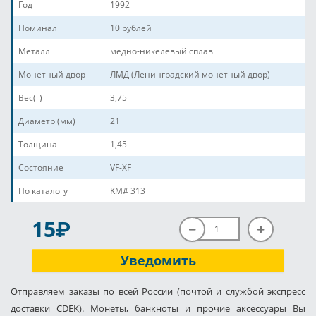
Год
1992
Номинал
10 рублей
Металл
медно-никелевый сплав
Монетный двор
ЛМД (Ленинградский монетный двор)
Вес(г)
3,75
Диаметр (мм)
21
Толщина
1,45
Состояние
VF-XF
По каталогу
KM# 313
P
15
Уведомить
Отправляем заказы по всей России (почтой и службой экспресс
доставки CDEK). Монеты, банкноты и прочие аксессуары Вы