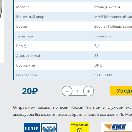
Металл
сталь (никель)
Монетный двор
ММД (Московский мо
Серия
200 лет Победы Боро
Тематика
личности
Вес(г)
5,1
Диаметр (мм)
23
Состояние
UNC
По каталогу
5710-0002
P
20
Увед
Отправляем заказы по всей России (почтой и службой экс
аксессуары Вы можете также забрать в нашем магазине. По Мос