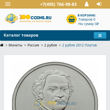
+7(495) 766-98-83
Toggle
navigation
В КОРЗИНЕ:
Товаров 0
P
На сумму 0
Каталог товаров
Монеты
Россия
2 рубля
2 рубля 2012 Платов