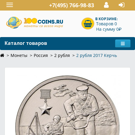
+7(495) 766-98-83
Toggle
navigation
В КОРЗИНЕ:
Товаров 0
P
На сумму 0
Каталог товаров
Монеты
Россия
2 рубля
2 рубля 2017 Керчь