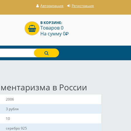
Авторизация
Регистрация
В КОРЗИНЕ:
Товаров 0
P
На сумму 0
аментаризма в России
2006
3 рубля
10
серебро 925