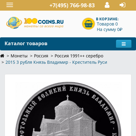
+7(495) 766-98-83
Toggle
navigation
В КОРЗИНЕ:
Товаров 0
P
На сумму 0
Каталог товаров
Монеты
Россия
Россия 1991++ серебро
2015 3 рубля Князь Владимир - Креститель Руси