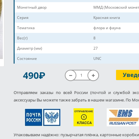
Монетный двор
ММД (Московский монет
Серия
Красная книга
Тематика
флора и фауна
Вес(г)
8
Диаметр (мм)
27
Состояние
UNC
P
490
Увед
Отправляем заказы по всей России (почтой и службой экс
аксессуары Вы можете также забрать в нашем магазине. По Мос
Упаковываем надёжно: пузырчатая плёнка, картонные коробки