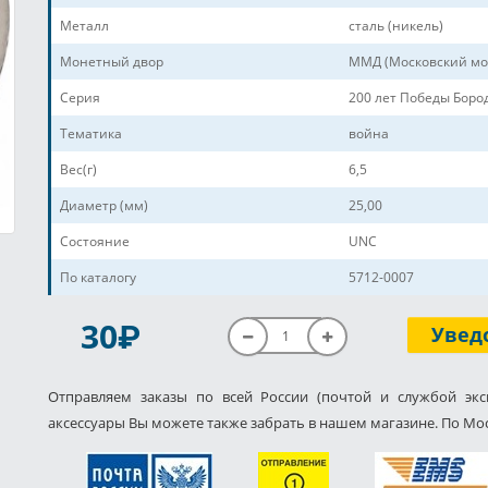
Металл
сталь (никель)
Монетный двор
ММД (Московский мо
Серия
200 лет Победы Боро
Тематика
война
Вес(г)
6,5
Диаметр (мм)
25,00
Состояние
UNC
По каталогу
5712-0007
P
30
Увед
Отправляем заказы по всей России (почтой и службой экс
аксессуары Вы можете также забрать в нашем магазине. По Мос