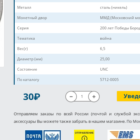
Металл
сталь (никель)
Монетный двор
ММД (Московский мо
Серия
200 лет Победы Боро
Тематика
война
Вес(г)
6,5
Диаметр (мм)
25,00
Состояние
UNC
По каталогу
5712-0005
P
30
Увед
Отправляем заказы по всей России (почтой и службой экс
аксессуары Вы можете также забрать в нашем магазине. По Мос