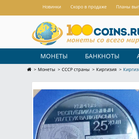
Hовинки
Скоро в продаже
Планы вы
МОНЕТЫ
БАНКНОТЫ
Монеты
СССР страны
Киргизия
Киргиз