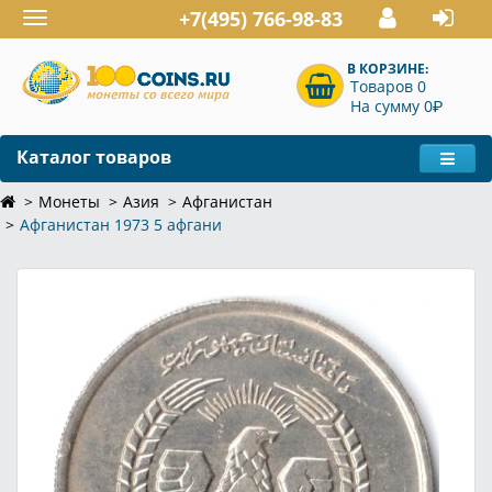
+7(495) 766-98-83
Toggle
navigation
В КОРЗИНЕ:
Товаров 0
P
На сумму 0
Каталог товаров
Монеты
Азия
Афганистан
Афганистан 1973 5 афгани