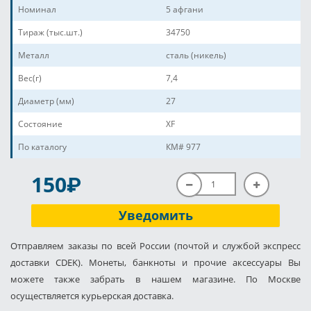
Номинал
5 афгани
Тираж (тыс.шт.)
34750
Металл
сталь (никель)
Вес(г)
7,4
Диаметр (мм)
27
Состояние
XF
По каталогу
КМ# 977
P
150
Уведомить
Отправляем заказы по всей России (почтой и службой экспресс
доставки CDEK). Монеты, банкноты и прочие аксессуары Вы
можете также забрать в нашем магазине. По Москве
осуществляется курьерская доставка.