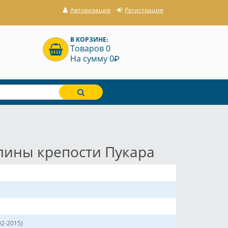
Авторизация
Регистрация
В КОРЗИНЕ:
Товаров 0
P
На сумму 0
алины крепости Пукара
92-2015)