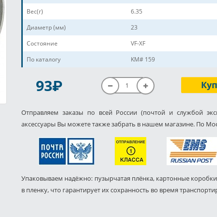
Вес(г)
6.35
Диаметр (мм)
23
Состояние
VF-XF
По каталогу
KM# 159
P
93
Ку
Отправляем заказы по всей России (почтой и службой экс
аксессуары Вы можете также забрать в нашем магазине. По Мос
Упаковываем надёжно: пузырчатая плёнка, картонные коробки
в пленку, что гарантирует их сохранность во время транспорти