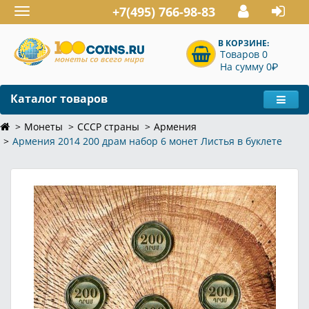
+7(495) 766-98-83
Toggle
navigation
В КОРЗИНЕ:
Товаров 0
P
На сумму 0
Каталог товаров
Монеты
СССР страны
Армения
Армения 2014 200 драм набор 6 монет Листья в буклете