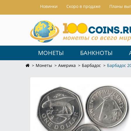
Hовинки
Скоро в продаже
Планы вы
МОНЕТЫ
БАНКНОТЫ
Монеты
Америка
Барбадос
Барбадос 2