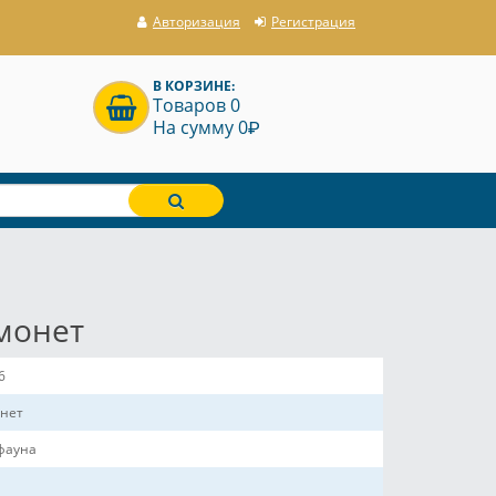
Авторизация
Регистрация
В КОРЗИНЕ:
Товаров 0
P
На сумму 0
 монет
6
онет
фауна