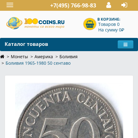
+7(495) 766-98-83
Toggle
navigation
В КОРЗИНЕ:
Товаров 0
P
На сумму 0
Каталог товаров
Монеты
Америка
Боливия
Боливия 1965-1980 50 сентаво