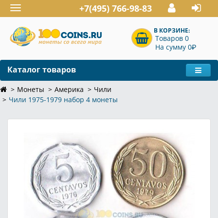
+7(495) 766-98-83
Toggle
navigation
В КОРЗИНЕ:
Товаров 0
P
На сумму 0
Каталог товаров
Монеты
Америка
Чили
Чили 1975-1979 набор 4 монеты