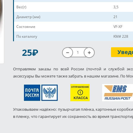
Вес(г)
3,5
Диаметр (мм)
21
Состояние
VF-XF
По каталогу
KM# 228
P
25
Увед
Отправляем заказы по всей России (почтой и службой экс
аксессуары Вы можете также забрать в нашем магазине. По Мос
Упаковываем надёжно: пузырчатая плёнка, картонные коробки
в пленку, что гарантирует их сохранность во время транспорти