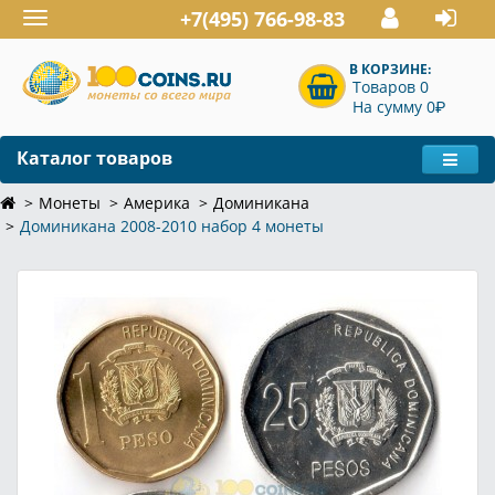
+7(495) 766-98-83
Toggle
navigation
В КОРЗИНЕ:
Товаров 0
P
На сумму 0
Каталог товаров
Монеты
Америка
Доминикана
Доминикана 2008-2010 набор 4 монеты