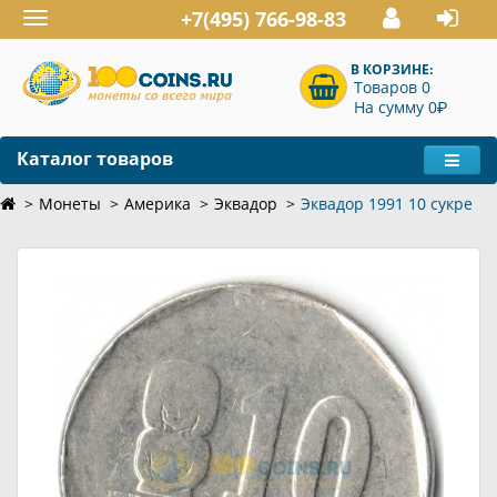
+7(495) 766-98-83
Toggle
navigation
В КОРЗИНЕ:
Товаров 0
P
На сумму 0
Каталог товаров
Монеты
Америка
Эквадор
Эквадор 1991 10 сукре