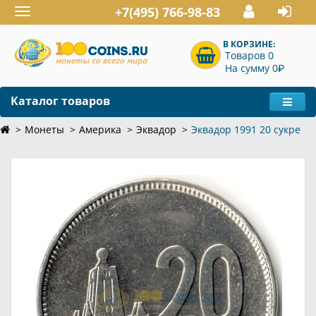
+7(495) 766-98-83
Toggle
navigation
В КОРЗИНЕ:
Товаров 0
P
На сумму 0
Каталог товаров
Монеты
Америка
Эквадор
Эквадор 1991 20 сукре