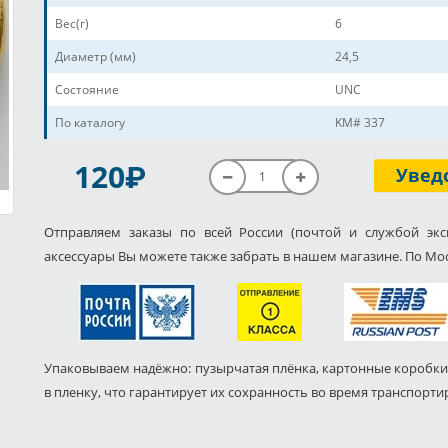
Вес(г)
6
Диаметр (мм)
24,5
Состояние
UNC
По каталогу
KM# 337
P
120
Увед
Отправляем заказы по всей России (почтой и службой экс
аксессуары Вы можете также забрать в нашем магазине. По Мос
Упаковываем надёжно: пузырчатая плёнка, картонные коробки
в пленку, что гарантирует их сохранность во время транспорти