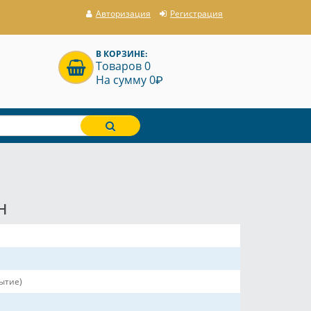
Авторизация
Регистрация
В КОРЗИНЕ:
Товаров 0
P
На сумму 0
н
рытие)