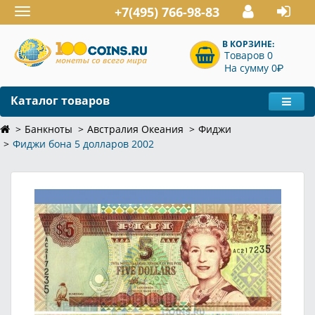
+7(495) 766-98-83
Toggle
navigation
В КОРЗИНЕ:
Товаров 0
P
На сумму 0
Каталог товаров
Банкноты
Австралия Океания
Фиджи
Фиджи бона 5 долларов 2002