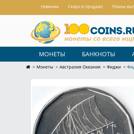
Hовинки
Скоро в продаже
Планы вы
МОНЕТЫ
БАНКНОТЫ
Монеты
Австралия Океания
Фиджи
Фи