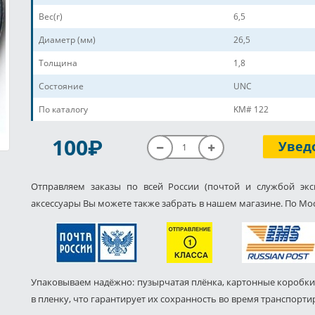
Вес(г)
6,5
Диаметр (мм)
26,5
Толщина
1,8
Состояние
UNC
По каталогу
KM# 122
P
100
Увед
Отправляем заказы по всей России (почтой и службой экс
аксессуары Вы можете также забрать в нашем магазине. По Мос
Упаковываем надёжно: пузырчатая плёнка, картонные коробки
в пленку, что гарантирует их сохранность во время транспорти