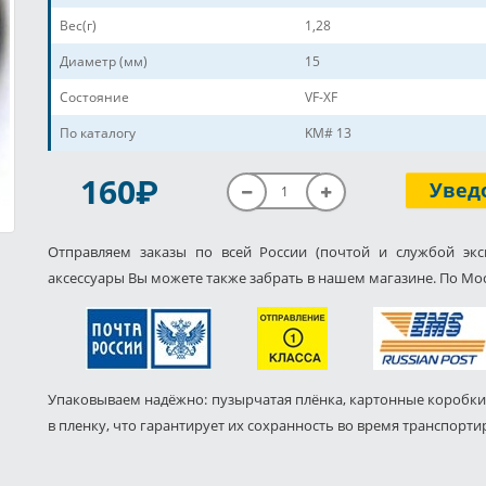
Вес(г)
1,28
Диаметр (мм)
15
Состояние
VF-XF
По каталогу
KM# 13
P
160
Увед
Отправляем заказы по всей России (почтой и службой экс
аксессуары Вы можете также забрать в нашем магазине. По Мос
Упаковываем надёжно: пузырчатая плёнка, картонные коробки
в пленку, что гарантирует их сохранность во время транспорти