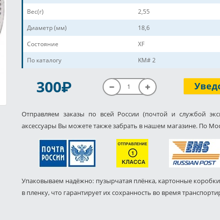
Вес(г)
2,55
Диаметр (мм)
18,6
Состояние
XF
По каталогу
KM# 2
P
300
Увед
Отправляем заказы по всей России (почтой и службой экс
аксессуары Вы можете также забрать в нашем магазине. По Мос
Упаковываем надёжно: пузырчатая плёнка, картонные коробки
в пленку, что гарантирует их сохранность во время транспорти