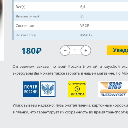
Вес(г)
6,4
Диаметр (мм)
25
Состояние
VF-XF
По каталогу
KM# 17
P
180
Увед
Отправляем заказы по всей России (почтой и службой экс
аксессуары Вы можете также забрать в нашем магазине. По Мос
Упаковываем надёжно: пузырчатая плёнка, картонные коробки
в пленку, что гарантирует их сохранность во время транспорти