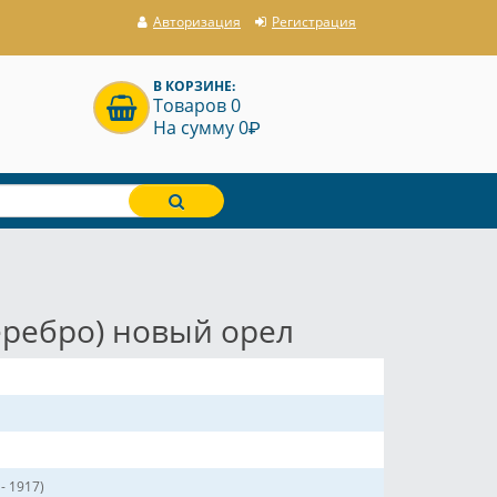
Авторизация
Регистрация
В КОРЗИНЕ:
Товаров 0
P
На сумму 0
еребро) новый орел
- 1917)