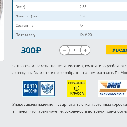
Вес(г)
2,55
Диаметр (мм)
18,6
Состояние
XF
По каталогу
KM# 20
P
300
Увед
Отправляем заказы по всей России (почтой и службой экс
аксессуары Вы можете также забрать в нашем магазине. По Мос
Упаковываем надёжно: пузырчатая плёнка, картонные коробки
в пленку, что гарантирует их сохранность во время транспорти