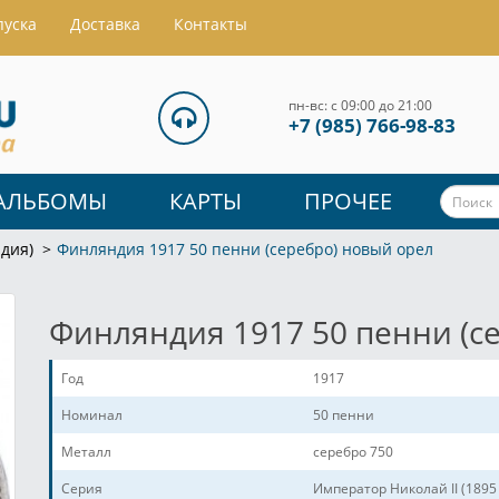
пуска
Доставка
Контакты
пн-вс: с 09:00 до 21:00
+7 (985) 766-98-83
АЛЬБОМЫ
КАРТЫ
ПРОЧЕЕ
дия)
Финляндия 1917 50 пенни (серебро) новый орел
Финляндия 1917 50 пенни (с
Год
1917
Номинал
50 пенни
Металл
серебро 750
Серия
Император Николай II (1895 