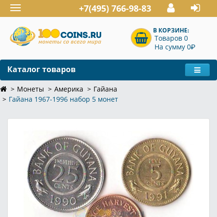
+7(495) 766-98-83
Toggle
navigation
В КОРЗИНЕ:
Товаров 0
P
На сумму 0
Каталог товаров
Монеты
Америка
Гайана
Гайана 1967-1996 набор 5 монет