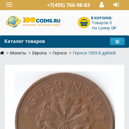
+7(495) 766-98-83
Toggle
navigation
В КОРЗИНЕ:
Товаров 0
P
На сумму 0
Каталог товаров
Монеты
Европа
Гернси
Гернси 1959 8 дублей