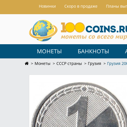
Hовинки
Скоро в продаже
Планы вы
МОНЕТЫ
БАНКНОТЫ
Монеты
СССР страны
Грузия
Грузия 20