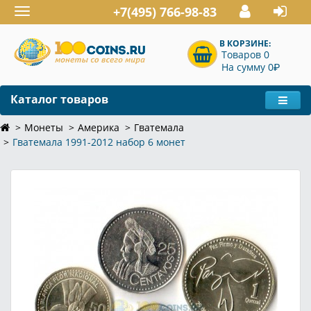
+7(495) 766-98-83
Toggle
navigation
В КОРЗИНЕ:
Товаров 0
P
На сумму 0
Каталог товаров
Монеты
Америка
Гватемала
Гватемала 1991-2012 набор 6 монет