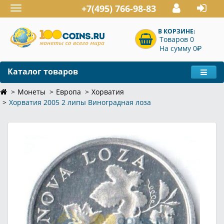
+7(495) 766-98-83
Toggle
navigation
В КОРЗИНЕ:
Товаров 0
P
На сумму 0
Каталог товаров
Монеты
Европа
Хорватия
Хорватия 2005 2 липы Виноградная лоза