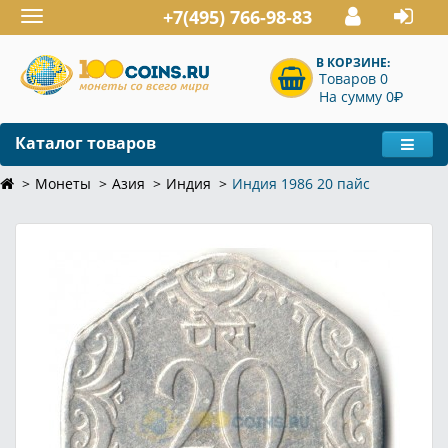
+7(495) 766-98-83
Toggle
navigation
В КОРЗИНЕ:
Товаров 0
P
На сумму 0
Каталог товаров
Монеты
Азия
Индия
Индия 1986 20 пайс