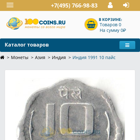
+7(495) 766-98-83
Toggle
navigation
В КОРЗИНЕ:
Товаров 0
P
На сумму 0
Каталог товаров
Монеты
Азия
Индия
Индия 1991 10 пайс