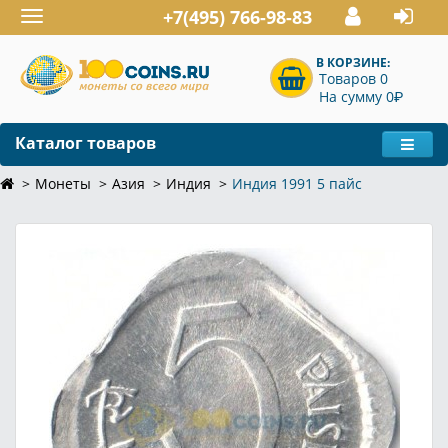
+7(495) 766-98-83
Toggle
navigation
В КОРЗИНЕ:
Товаров 0
P
На сумму 0
Каталог товаров
Монеты
Азия
Индия
Индия 1991 5 пайс