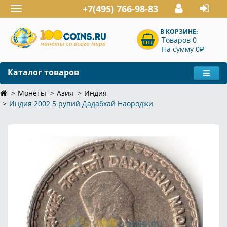
+7(495) 766-98-83
Toggle
navigation
В КОРЗИНЕ:
Товаров 0
P
На сумму 0
Каталог товаров
Монеты
Азия
Индия
Индия 2002 5 рупий Дадабхай Наороджи