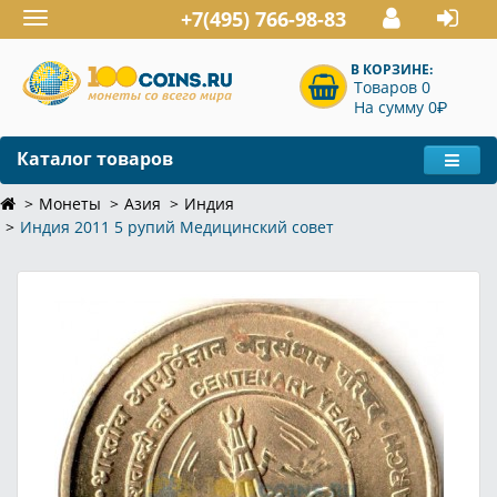
+7(495) 766-98-83
Toggle
navigation
В КОРЗИНЕ:
Товаров 0
P
На сумму 0
Каталог товаров
Монеты
Азия
Индия
Индия 2011 5 рупий Медицинский совет