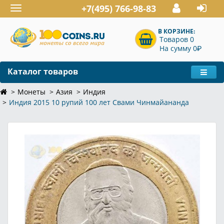
+7(495) 766-98-83
Toggle
navigation
В КОРЗИНЕ:
Товаров 0
P
На сумму 0
Каталог товаров
Монеты
Азия
Индия
Индия 2015 10 рупий 100 лет Свами Чинмайананда