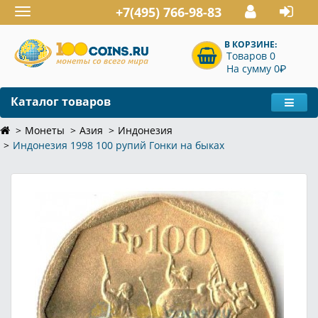
+7(495) 766-98-83
Toggle
navigation
В КОРЗИНЕ:
Товаров 0
P
На сумму 0
Каталог товаров
Монеты
Азия
Индонезия
Индонезия 1998 100 рупий Гонки на быках